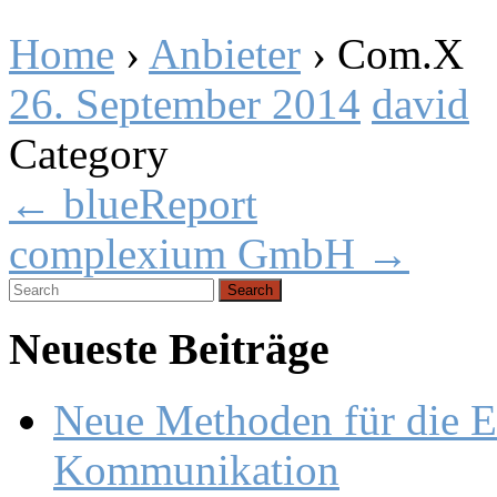
Home
›
Anbieter
›
Com.X
26. September 2014
david
Category
Post
←
blueReport
navigation
complexium GmbH
→
Search
for:
Neueste Beiträge
Neue Methoden für die E
Kommunikation