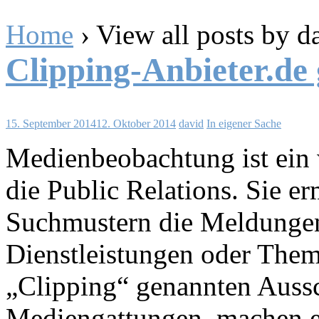
Home
›
View all posts by d
Clipping-Anbieter.de 
15. September 2014
12. Oktober 2014
david
In eigener Sache
Medienbeobachtung ist ein 
die Public Relations. Sie e
Suchmustern die Meldungen 
Dienstleistungen oder Them
„Clipping“ genannten Aussc
Mediengattungen machen e