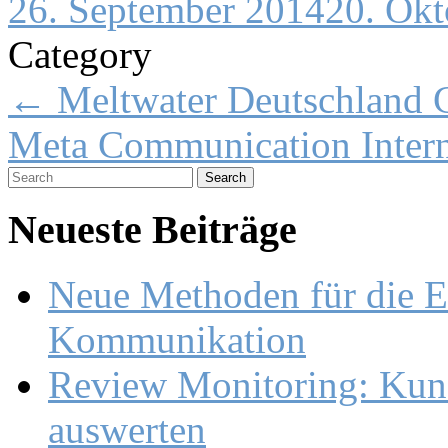
26. September 2014
20. Okt
Category
Post
←
Meltwater Deutschland
navigation
Meta Communication Inte
Search
for:
Neueste Beiträge
Neue Methoden für die E
Kommunikation
Review Monitoring: Kund
auswerten